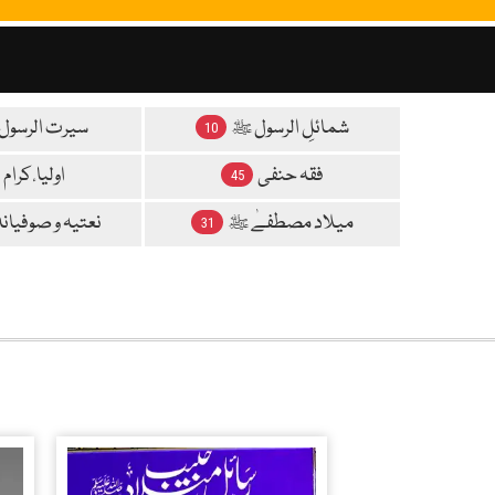
شمائلِ الرسول ﷺ
سیرت الرسول
10
فقہ حنفی
اولیا ٔ کرام
45
میلاد مصطفےٰ ﷺ
نعتیہ و صوفیانہ
31