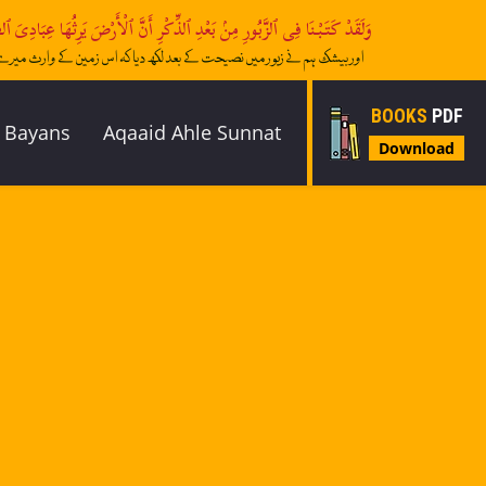
وَتِلۡكَ ٱلۡجَنَّةُ ٱلَّتِىٓ أُورِثۡتُمُوهَا بِمَا كُنتُمۡ تَعۡمَلُونَ - الزّخرُف - 72
اور یہ ہے وہ جنت جس کے تم (اولیاءاللہ) وارث کیے گئے اپنے اعمال سے
BOOKS
PDF
 Bayans
Aqaaid Ahle Sunnat
Download
ad messages