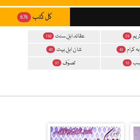
کل کتب
676
ریم
عقائد اہلِ سنت
150
29
ہ کرام
شا ن اہلِ بیت
40
43
ہب
تصوّف
37
10