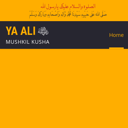
الصلوۃ والسلام علیک یارسول اللہ
صَلَّی اللہُ عَلٰی حَبِیْبِہٖ سَیِّدِنَا مُحَمَّدِ وَّاٰلِہٖ وَاَصْحَابِہٖ وَبَارَکَ وَسَلَّمْ
YA ALI
Home
MUSHKIL KUSHA