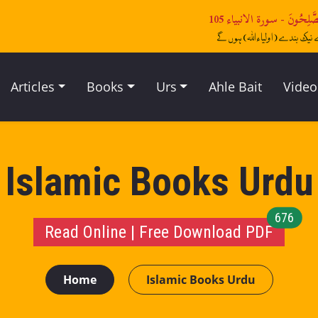
Articles
Books
Urs
Ahle Bait
Video
Islamic Books Urdu
unre
676
Read Online | Free Download PDF
Home
Islamic Books Urdu