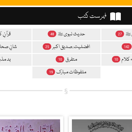
فہرست کتب
 ﷺ
حدیث نبوی ﷺ
قرآنِ ک
48
27
افضلیت ِ صدیق اکبر
شانِ صحاب
25
142
 کلام
متفرق
بد مذ
10
10
ملفوظات مبارک
19